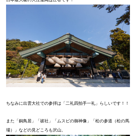
ちなみに出雲大社での参拝は「二礼四拍手一礼」らしいです！！
また「銅鳥居」「祓社」「ムスビの御神像」「松の参道（松の馬
場）」などの見どころも沢山。