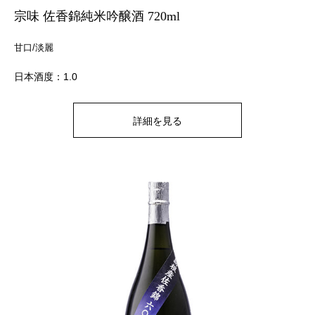
宗味 佐香錦純米吟醸酒 720ml
甘口/淡麗
日本酒度：1.0
詳細を見る