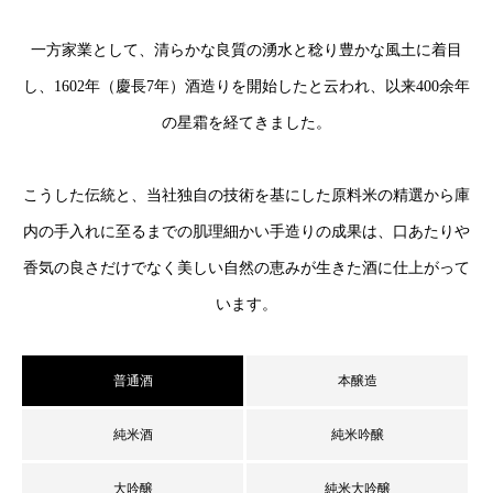
一方家業として、清らかな良質の湧水と稔り豊かな風土に着目
し、1602年（慶長7年）酒造りを開始したと云われ、以来400余年
の星霜を経てきました。
こうした伝統と、当社独自の技術を基にした原料米の精選から庫
内の手入れに至るまでの肌理細かい手造りの成果は、口あたりや
香気の良さだけでなく美しい自然の恵みが生きた酒に仕上がって
います。
普通酒
本醸造
純米酒
純米吟醸
大吟醸
純米大吟醸