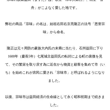
舟」がこよなく愛した地です。
弊社の商品『宗味』の名は、始祖右田右京亮隆正の法号「恩誉宗
味」から命名。
隆正は元々周防の豪族大内氏の末裔に当たり、石州益田に下り
1600年（慶長5年）七尾城主益田氏の転封による町の衰微を見
て、その繁栄を取り戻す為に近在から物資と顧客を集めて市（い
ち）を始めこれが庶民に愛され「宗味市」と呼ばれるようになり
ました。
以後、宗味市は益田経済の生命線として永く昭和初期まで続きま
した。