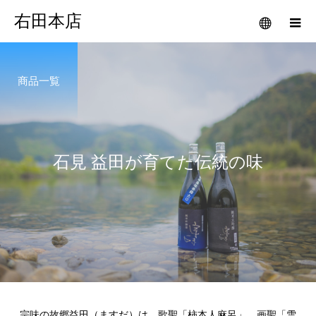
右田本店
商品一覧
石
見
益
田
が
育
て
た
伝
統
の
味
宗味の故郷益田（ますだ）は、歌聖「柿本人麻呂」、画聖「雪