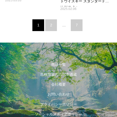
2025.03.03
トウイスキー スタンダードが
快挙達成！
2025.02.06
1
2
…
7
商品一覧
島根県最古の日本酒蔵
会社概要
お問い合わせ
プライバシーポリシー
ソーシャルメディアポリシー