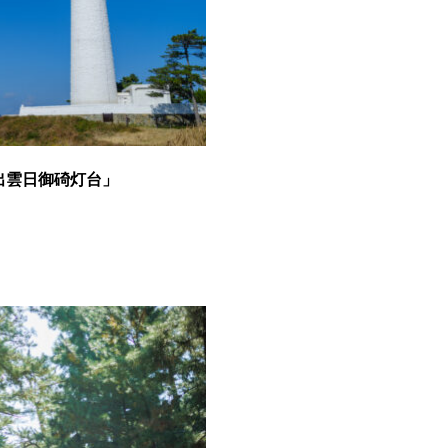
出雲日御碕灯台」