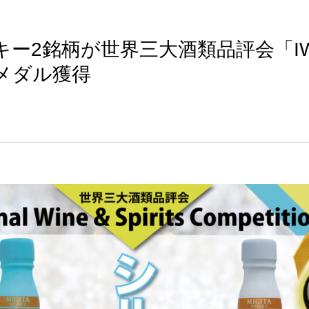
ー2銘柄が世界三大酒類品評会「IWS
メダル獲得