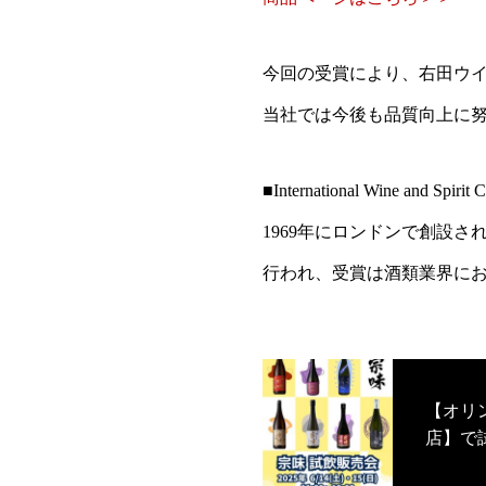
今回の受賞により、右田ウ
当社では今後も品質向上に
■International Wine and Sp
1969年にロンドンで創設
行われ、受賞は酒類業界に
【オリ
店】で