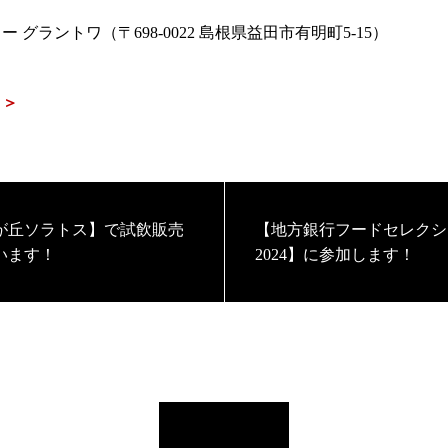
グラントワ（〒698-0022 島根県益田市有明町5-15）
＞＞
が丘ソラトス】で試飲販売
【地方銀行フードセレクシ
います！
2024】に参加します！