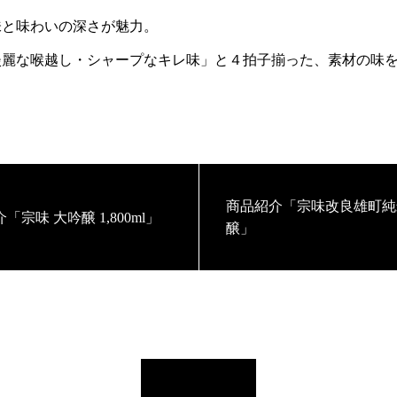
味と味わいの深さが魅力。
淡麗な喉越し・シャープなキレ味」と４拍子揃った、素材の味
商品紹介「宗味改良雄町純
「宗味 大吟醸 1,800ml」
醸」