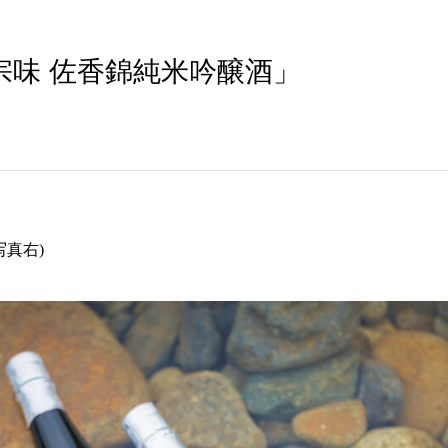
宗味 佐香錦純米吟醸酒」
真右)