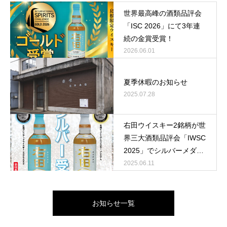
世界最高峰の酒類品評会
「ISC 2026」にて3年連
続の金賞受賞！
2026.06.01
夏季休暇のお知らせ
2025.07.28
右田ウイスキー2銘柄が世
界三大酒類品評会「IWSC
2025」でシルバーメダル
獲得
2025.06.11
お知らせ一覧