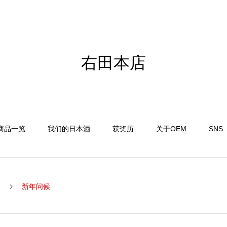
右田本店
商品一览
我们的日本酒
获奖历
关于OEM
SNS
)
新年问候