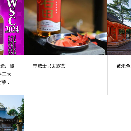
酿造厂酿
带威士忌去露营
被朱色
界三大
次荣获