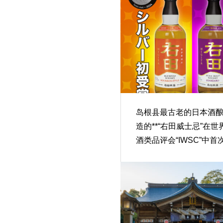
岛根县最古老的日本酒
造的**“右田威士忌”在世
酒类品评会“IWSC”中首
银奖**！