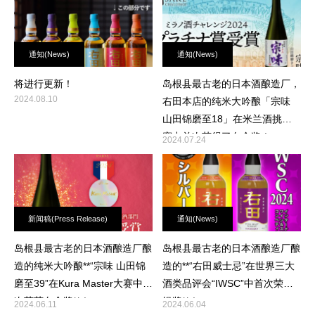
通知(News)
通知(News)
将进行更新！
岛根县最古老的日本酒酿造厂，
2024.08.10
右田本店的纯米大吟酿「宗味
山田锦磨至18」在米兰酒挑战
赛中首次获得了白金奖！
2024.07.24
新闻稿(Press Release)
通知(News)
岛根县最古老的日本酒酿造厂酿
岛根县最古老的日本酒酿造厂酿
造的纯米大吟酿**“宗味 山田锦
造的**“右田威士忌”在世界三大
磨至39”在Kura Master大赛中首
酒类品评会“IWSC”中首次荣获
次荣获白金奖**！
银奖**！
2024.06.11
2024.06.04