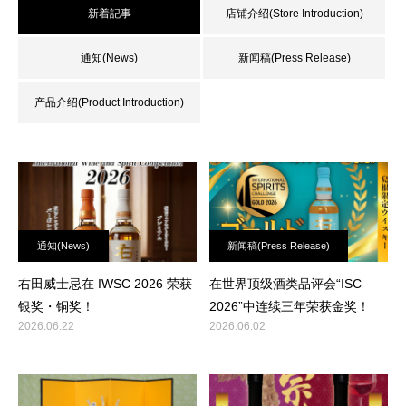
新着記事
店铺介绍(Store Introduction)
通知(News)
新闻稿(Press Release)
产品介绍(Product Introduction)
通知(News)
新闻稿(Press Release)
右田威士忌在 IWSC 2026 荣获
在世界顶级酒类品评会“ISC
银奖・铜奖！
2026”中连续三年荣获金奖！
2026.06.22
2026.06.02