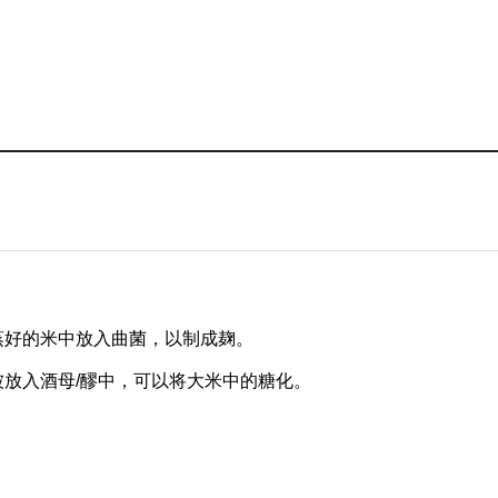
蒸好的米中放入曲菌，以制成麹。
被放入酒母/醪中，可以将大米中的糖化。