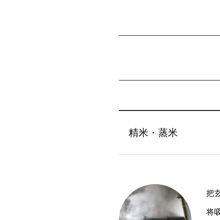
精米・蒸米
把
将