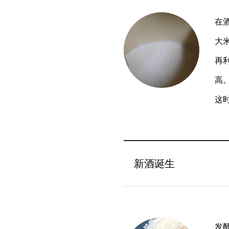
在
大
再
高
这
新酒诞生
发