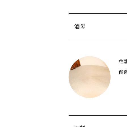
酒母
往
酿