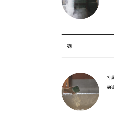
麹
将
麹