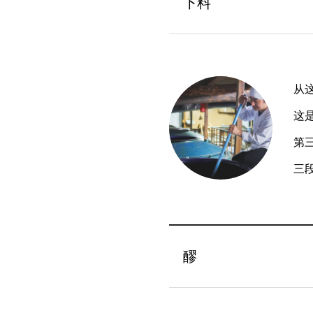
下料
从
这
第
三
醪