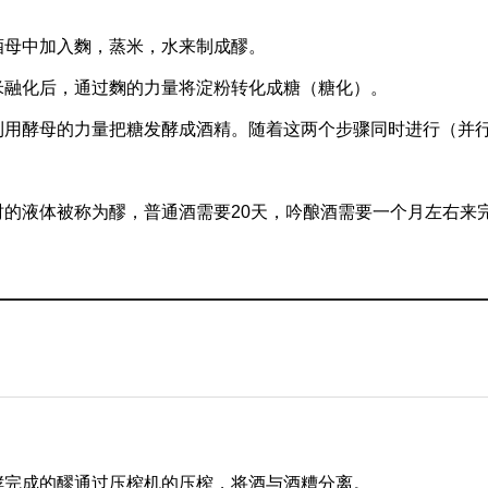
酒母中加入麴，蒸米，水来制成醪。
米融化后，通过麴的力量将淀粉转化成糖（糖化）。
利用酵母的力量把糖发酵成酒精。随着这两个步骤同时进行（并
。
时的液体被称为醪，普通酒需要20天，吟酿酒需要一个月左右来
酵完成的醪通过压榨机的压榨，将酒与酒糟分离。