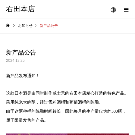
右田本店
お知らせ
新产品公告
新产品公告
2024.12.25
新产品发布通知！
这款日本酒是由同时制作威士忌的右田本店精心打造的特色产品。
采用纯米大吟酿，经过雪莉酒桶和葡萄酒桶的陈酿。
由于这两种桶的陈酿时间较长，因此每月的生产量仅为约300瓶，
属于限量发售的产品。